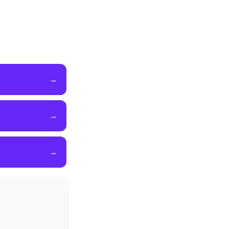
→
→
→